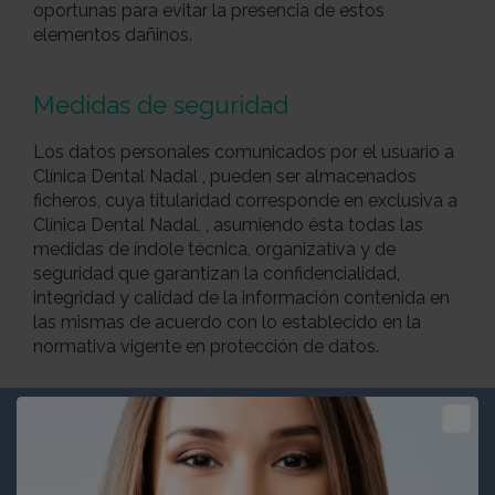
oportunas para evitar la presencia de estos
elementos dañinos.
Medidas de seguridad
Los datos personales comunicados por el usuario a
Clínica Dental Nadal , pueden ser almacenados
ficheros, cuya titularidad corresponde en exclusiva a
Clínica Dental Nadal, , asumiendo ésta todas las
medidas de índole técnica, organizativa y de
seguridad que garantizan la confidencialidad,
integridad y calidad de la información contenida en
las mismas de acuerdo con lo establecido en la
normativa vigente en protección de datos.