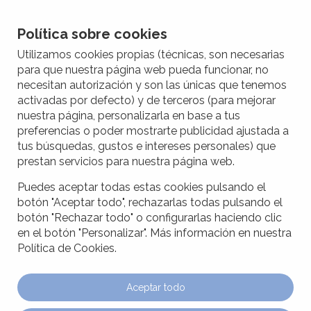
Política sobre cookies
Utilizamos cookies propias (técnicas, son necesarias
para que nuestra página web pueda funcionar, no
necesitan autorización y son las únicas que tenemos
Política de privacidad
activadas por defecto) y de terceros (para mejorar
nuestra página, personalizarla en base a tus
preferencias o poder mostrarte publicidad ajustada a
Te damos la bienvenida a nuestra página web y te
tus búsquedas, gustos e intereses personales) que
invitamos y explicamos los términos de nuestra
prestan servicios para nuestra página web.
política de privacidad antes de proporcionarnos tus
datos personales en ella.
Puedes aceptar todas estas cookies pulsando el
Para la correcta interpretación de la Política de
botón "Aceptar todo", rechazarlas todas pulsando el
Privacidad y Aviso legal se aplicarán las siguientes
botón "Rechazar todo" o configurarlas haciendo clic
definiciones:
en el botón "Personalizar". Más información en nuestra
Política de Cookies.
Clínica Dental Nadal: Clínica Nadal S.L.
Página web: se refiere a clinicanadalpalma.com
Aceptar todo