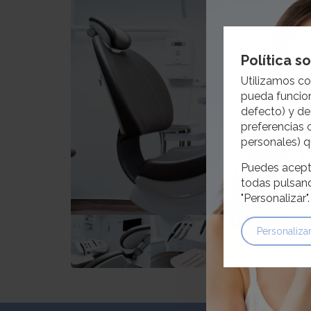
Política s
Utilizamos co
pueda funcion
defecto) y de
preferencias 
personales) q
Puedes acepta
todas pulsand
"Personalizar"
Personaliza