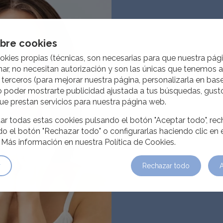
REVISIÓN
Los dientes pueden es
50% 
obre cookies
sea por la falta de higi
descuento
problemas genéticos o 
okies propias (técnicas, son necesarias para que nuestra pá
duda consúltanos te re
ar, no necesitan autorización y son las únicas que tenemos 
primer im
totalmente gratis.
 terceros (para mejorar nuestra página, personalizarla en base
o poder mostrarte publicidad ajustada a tus búsquedas, gusto
PRECIO TRATAMIENT
ue prestan servicios para nuestra página web.
Consigue un 50% de de
GRATIS
implante de titanio 
r todas estas cookies pulsando el botón "Aceptar todo", rec
porcelana. Antes: 1.
o el botón "Rechazar todo" o configurarlas haciendo clic en 
785€
. Más información en nuestra Política de Cookies.
PIDE TU CITA
Obtener ofe
r
Rechazar todo