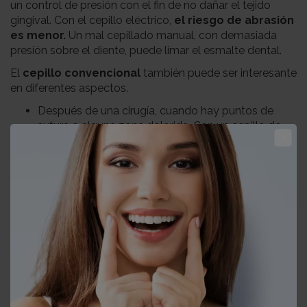
un control de presión con el fin de no dañar el tejido
gingival. Con el cepillo eléctrico,
el riesgo de abrasión
es menor.
Un mal cepillado manual, con demasiada
presión sobre el diente, puede limar el esmalte dental.
El
cepillo convencional
también puede ser interesante
en diferentes aspectos.
Después de una cirugía, cuando hay puntos de
sutura o alguna zona dolorida. Con un cepillo de
cerdas ultrasuaves, el usuario puede controlar
mejor la velocidad y el cuidado con el que limpia
esta zona sensible.
En el caso de personas que llevan
ortodoncia
. El
cepillo manual permite limpiar los dientes con
cuidado y evitar que se desprenda un alambre o un
bracket con el cepillado.
Aunque los
niños
pueden utilizar un cepillo
eléctrico, el manual es el que se utiliza desde
pequeños para enseñarles la
técnica
. Además,
hay más oferta en el mercado de cepillos
adaptados al tamaño de su boca y de sus manos.