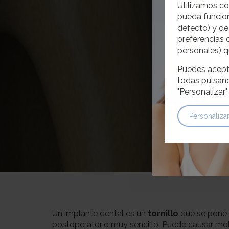
Utilizamos co
pueda funcion
defecto) y de
preferencias 
personales) q
Puedes acepta
todas pulsand
"Personalizar"
Personaliza
Un implante dental es un
tornillo
que se pone e
postoperatorio muy sencillo. Puede causar mol