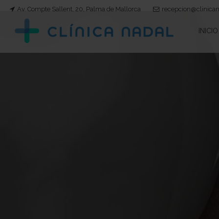
Av. Compte Sallent, 20, Palma de Mallorca
recepcion@clinica
INICIO