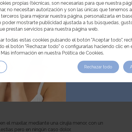
descuento
okies propias (técnicas, son necesarias para que nuestra pá
ar, no necesitan autorización y son las únicas que tenemos 
primer im
 terceros (para mejorar nuestra página, personalizarla en base
o poder mostrarte publicidad ajustada a tus búsquedas, gusto
ue prestan servicios para nuestra página web.
Consigue un 50% de de
implante de titanio 
r todas estas cookies pulsando el botón "Aceptar todo", rec
porcelana. Antes: 1.
o el botón "Rechazar todo" o configurarlas haciendo clic en 
785€
. Más información en nuestra Política de Cookies.
Obtener ofe
r
Rechazar todo
n el maxilar, mediante una cirujía menor, con un
estias pero en ningún caso dolor.