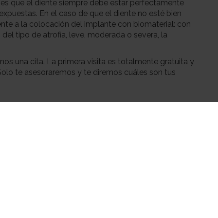
 es que el diente siempre debe estar perfectamente
xpuestas. En el caso de que el diente no esté bien
te a la colocación del implante con biomaterial: con
 tipo de atrofia, leve, moderada o severa, la
os una cita. La primera visita es totalmente gratuita y
lo te asesoraremos y te diremos cuáles son tus