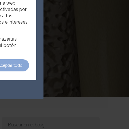
 en tu
gina web
activadas por
plante
 a tus
s e intereses
scuento en tu
y corona de
hazarlas
570€ Ahora:
el botón
rta
Aceptar todo