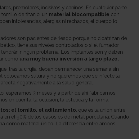
res, premolares, incisivos y caninos. En cualquier parte
ornillo de titanio, un
material biocompatible
con
cen intolerancias, alergias ni rechazos, el cuerpo lo
madores son pacientes de riesgo porque no cicatrizan de
bético, tiene sus niveles controlados o si el fumador
no tendrán ningún problema. Los implantes son y deben
erar como
una muy buena inversión a largo plazo.
e, tras la cirujía, deban permanecer una semana sin
al colocamos sutura y no queremos que se infecte la
afecta negativamente a la salud general.
illo, esperamos 3 meses y a partir de ahí fabricamos
mos en cuenta: la oclusión, la estética y la forma.
os: el tornillo, el aditamiento
, que es la unión entre
na en el 90% de los casos es de metal porcelana. Cuando
ana como material único. La diferencia entre ambos