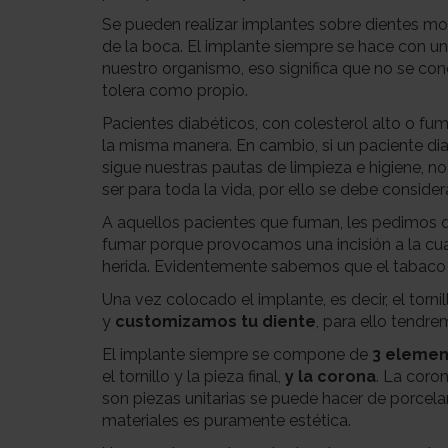
Se pueden realizar implantes sobre dientes mola
de la boca. El implante siempre se hace con un t
nuestro organismo, eso significa que no se cono
tolera como propio.
Pacientes diabéticos, con colesterol alto o fu
la misma manera. En cambio, si un paciente dia
sigue nuestras pautas de limpieza e higiene, 
ser para toda la vida, por ello se debe consid
A aquellos pacientes que fuman, les pedimos qu
fumar porque provocamos una incisión a la cu
herida. Evidentemente sabemos que el tabaco 
Una vez colocado el implante, es decir, el torn
y
customizamos tu diente
, para ello tendre
El implante siempre se compone de
3 element
el tornillo y la pieza final,
y la corona
. La coro
son piezas unitarias se puede hacer de porcel
materiales es puramente estética.