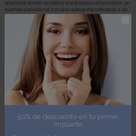
anestesia donde se realiza una limpieza ultrasonidos, un
examen periodontal con una radiografía individual o de
varios dientes para evaluar el daño y la cantidad de
sarro y después sondamos y medimos cada cara de
cada diente para ver cuánto hueso se ha perdido. Esto
nos proporciona información de cada pieza y su
pronóstico así como un histórico. En unos meses se
vuelve a repetir el estudio y se comprueba si la pérdida
de hueso avanza o no.
De esta manera diagnosticamos los distintos grados de
periodontitis: grado 1, grado 2 o grado 3. Así de hace una
previsión de la vida del diente.
Estos tratamientos se realizan por cuadrantes de la
boca, tenemos 4 y pueden hacerse de uno en uno o
parte inferior (2 cuadrantes) y parte inferior (2
cuadrantes).
50% de descuento en tu primer
implante